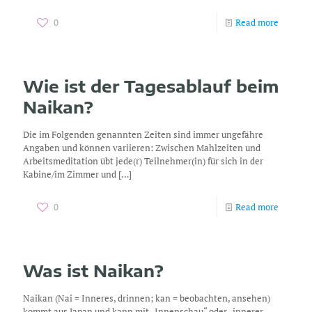
0
Read more
Wie ist der Tagesablauf beim
Naikan?
Die im Folgenden genannten Zeiten sind immer ungefähre
Angaben und können variieren: Zwischen Mahlzeiten und
Arbeitsmeditation übt jede(r) Teilnehmer(in) für sich in der
Kabine/im Zimmer und
[…]
0
Read more
Was ist Naikan?
Naikan (Nai = Inneres, drinnen; kan = beobachten, ansehen)
kommt aus Japan und kann mit „Innenschau“ oder „innerer