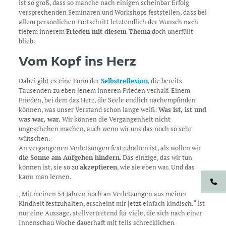
ist so groß, dass so manche nach einigen scheinbar Erfolg
versprechenden Seminaren und Workshops feststellen, dass bei
allem persönlichen Fortschritt letztendlich der Wunsch nach
tiefem innerem
Frieden mit diesem Thema
doch unerfüllt
blieb.
Vom Kopf ins Herz
Dabei gibt es eine Form der
Selbstreflexion
, die bereits
Tausenden zu eben jenem inneren Frieden verhalf. Einem
Frieden, bei dem das Herz, die Seele endlich nachempfinden
können, was unser Verstand schon lange weiß:
Was ist, ist und
was war, war.
Wir können die Vergangenheit nicht
ungeschehen machen, auch wenn wir uns das noch so sehr
wünschen.
An vergangenen Verletzungen festzuhalten ist, als wollen wir
die Sonne am Aufgehen hindern
. Das einzige, das wir tun
können ist, sie so zu
akzeptieren
, wie sie eben war. Und das
kann man lernen.
„Mit meinen 54 Jahren noch an Verletzungen aus meiner
Kindheit festzuhalten, erscheint mir jetzt einfach kindisch.“ ist
nur eine Aussage, stellvertretend für viele, die sich nach einer
Innenschau Woche dauerhaft mit teils schrecklichen