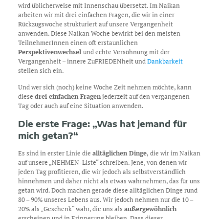
wird üblicherweise mit Innenschau übersetzt. Im Naikan
arbeiten wir mit drei einfachen Fragen, die wir in einer
Rückzugswoche strukturiert auf unsere Vergangenheit
anwenden. Diese Naikan Woche bewirkt bei den meisten
TeilnehmerInnen einen oft erstaunlichen
Perspektivenwechsel
und echte Versöhnung mit der
Vergangenheit – innere ZuFRIEDENheit und
Dankbarkeit
stellen sich ein.
Und wer sich (noch) keine Woche Zeit nehmen möchte, kann
diese
drei einfachen Fragen
jederzeit auf den vergangenen
Tag oder auch auf eine Situation anwenden.
Die erste Frage: „Was hat jemand für
mich getan?“
Es sind in erster Linie die
alltäglichen Dinge,
die wir im Naikan
auf unsere „NEHMEN-Liste“ schreiben. Jene, von denen wir
jeden Tag profitieren, die wir jedoch als selbstverständlich
hinnehmen und daher nicht als etwas wahrnehmen, das für uns
getan wird. Doch machen gerade diese alltäglichen Dinge rund
80 – 90% unseres Lebens aus. Wir jedoch nehmen nur die 10 –
20% als „Geschenk“ wahr, die uns als
außergewöhnlich
erscheinen und in Erinnerung bleiben. Dass dieser