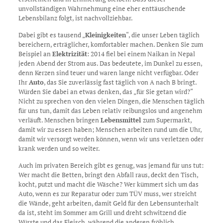
unvollständigen Wahrnehmung eine eher enttäuschende
Lebensbilanz folgt, ist nachvollziehbar.
Dabei gibt es tausend „
Kleinigkeiten
“, die unser Leben täglich
bereichern, erträglicher, komfortabler machen. Denken Sie zum
Beispiel an
Elektrizität
: 2014 fiel bei einem Naikan in Nepal
jeden Abend der Strom aus. Das bedeutete, im Dunkel zu essen,
denn Kerzen sind teuer und waren lange nicht verfügbar. Oder
Ihr
Auto
, das Sie zuverlässig fast täglich von A nach B bringt.
Würden Sie dabei an etwas denken, das „für Sie getan wird?“
Nicht zu sprechen von den vielen Dingen, die Menschen täglich
für uns tun, damit das Leben relativ reibungslos und angenehm
verläuft. Menschen bringen
Lebensmittel
zum Supermarkt,
damit wir zu essen haben; Menschen arbeiten rund um die Uhr,
damit wir versorgt werden können, wenn wir uns verletzen oder
krank werden und so weiter.
Auch im privaten Bereich gibt es genug, was jemand für uns tut:
Wer macht die Betten, bringt den Abfall raus, deckt den Tisch,
kocht, putzt und macht die Wäsche? Wer kümmert sich um das
Auto, wenn es zur Reparatur oder zum TÜV muss, wer streicht
die Wände, geht arbeiten, damit Geld für den Lebensunterhalt
da ist, steht im Sommer am Grill und dreht schwitzend die
Würste und das Fleisch, während die anderen fröhlich