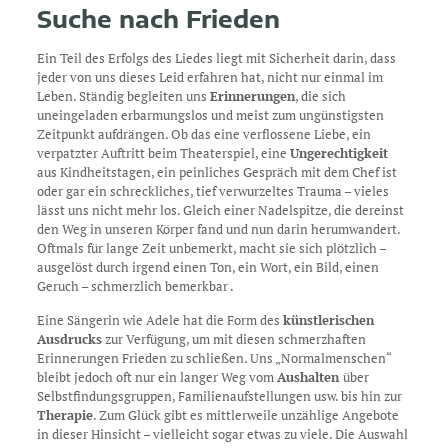
Suche nach Frieden
Ein Teil des Erfolgs des Liedes liegt mit Sicherheit darin, dass
jeder von uns dieses Leid erfahren hat, nicht nur einmal im
Leben. Ständig begleiten uns
Erinnerungen
, die sich
uneingeladen erbarmungslos und meist zum ungünstigsten
Zeitpunkt aufdrängen. Ob das eine verflossene Liebe, ein
verpatzter Auftritt beim Theaterspiel, eine
Ungerechtigkeit
aus Kindheitstagen, ein peinliches Gespräch mit dem Chef ist
oder gar ein schreckliches, tief verwurzeltes Trauma – vieles
lässt uns nicht mehr los. Gleich einer Nadelspitze, die dereinst
den Weg in unseren Körper fand und nun darin herumwandert.
Oftmals für lange Zeit unbemerkt, macht sie sich plötzlich –
ausgelöst durch irgend einen Ton, ein Wort, ein Bild, einen
Geruch – schmerzlich bemerkbar .
Eine Sängerin wie Adele hat die Form des
künstlerischen
Ausdrucks
zur Verfügung, um mit diesen schmerzhaften
Erinnerungen Frieden zu schließen. Uns „Normalmenschen“
bleibt jedoch oft nur ein langer Weg vom
Aushalten
über
Selbstfindungsgruppen, Familienaufstellungen usw. bis hin zur
Therapie
. Zum Glück gibt es mittlerweile unzählige Angebote
in dieser Hinsicht – vielleicht sogar etwas zu viele. Die Auswahl