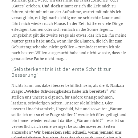
schlecht geht, werde ich das nicht als etwas „Schönes“ oder
„Gutes“ erleben.
Und doch
nimmt er sich die Zeit mich zu
fahren, steht mit mir an der Aufnahme, wartet mit mir bis ich
versorgt bin, erträgt nachsichtig meine schlechte Laune und
fährt mich wieder nach Hause. In der Zeit hätte er viele Dinge
erledigen können oder sich einfach in die Sonne legen…
Umgekehrt gilt die zweite Frage als etwas, das ich z.B. für meine
Mutter getan habe
auch
, wenn ihr die Blumen, die ich ihr zum
Geburtstag schenke, nicht gefallen – zumindest wenn ich sie
nach bestem Willen ausgesucht habe und nicht wusste, dass sie
genau diese Farbe nicht mag…
„Selbsterkenntnis ist der erste Schritt zur
Besserung“
Nichts kann uns dabei besser behilflich sein, als die
3. Naikan
Frage
:
„Welche Schwierigkeiten habe ich bereitet?“
Wir
stellen uns unseren eigenen, für andere unangenehmen,
lästigen, schwierigen Seiten. Unserer Kleinlichkeit, Gier,
unserer Unachtsamkeit, Ungeduld, Wut und so weiter. „Warum
sollte ich mir so eine Frage stellen?“ werde ich öfter gefragt und
bin immer wieder erstaunt darüber. „Warum nicht?“ – was ist so
verwerflich, sich seine weniger bewundernswerten Seiten
anzusehen?
Wir bemerken sehr schnell, wenn jemand uns