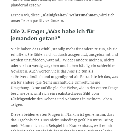
plaudernd essen?
Lernen wir, diese
„Kleinigkeiten“ wahrzunehmen
, wird sich
unser Leben positiv verändern.
Die 2. Frage: „Was habe ich für
jemanden getan?“
Viele haben das Gefühl, ständig mehr für andere zu tun, als sie
erhalten. Sie fühlen sich dadurch ausgenutzt, ausgebrannt und
werden unzufrieden, wütend… Wieder andere meinen, nichts
oder viel
zu wenig
zu geben und haben häufig ein schlechtes
Gewissen. Auch werten viele das, was sie tun als
selbstverständlich und
ungenügend
ab. Betrachte ich das, was
ich für andere (die Gemeinschaft, die Umwelt, meine
Umgebung…) tue auf die gleiche Weise, wie in der ersten Frage
beschrieben, wird sich ein
realistischeres Bild
vom
Gleichgewicht
des Gebens und Nehmens in meinem Leben
zeigen.
Diesen beiden ersten Fragen im Naikan ist gemeinsam, dass
das Ergebnis des Tuns nicht unbedingt gefallen muss. Bring
mein Mann mich zum Beispiel ins Krankenhaus, weil es mir