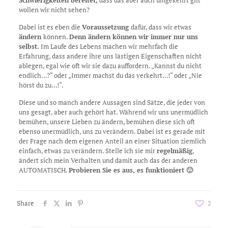
Schwierigkeiten bereitet,
dass das aber auch umgekehrt gilt
wollen wir nicht sehen?
Dabei ist es eben die
Voraussetzung
dafür, dass wir etwas
ändern
können.
Denn ändern können wir immer nur uns
selbst.
Im Laufe des Lebens machen wir mehrfach die
Erfahrung, dass andere ihre uns lästigen Eigenschaften nicht
ablegen, egal wie oft wir sie dazu auffordern. „Kannst du nicht
endlich…?“ oder „Immer machst du das verkehrt…!“ oder „Nie
hörst du zu…!“.
Diese und so manch andere Aussagen sind Sätze, die jeder von
uns gesagt, aber auch gehört hat. Während wir uns unermüdlich
bemühen, unsere Lieben zu ändern, bemühen diese sich oft
ebenso unermüdlich, uns zu verändern. Dabei ist es gerade mit
der Frage nach dem eigenen Anteil an einer Situation ziemlich
einfach, etwas zu verändern. Stelle ich sie mir
regelmäßig
,
ändert sich mein Verhalten und damit auch das der anderen
AUTOMATISCH.
Probieren Sie es aus, es funktioniert 🙂
Share
2