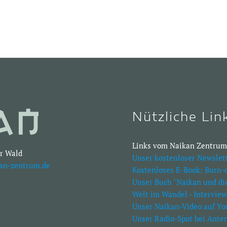
Nützliche Lin
Links vom Naikan Zentrum
r Wald
Unser kostenloser Newslet
an-zentrum.de
Kostenloses E-Book: Burn-
Unser Buch "Naikan und di
Welt im Wandel - Interview
Unser Naikan-Video auf Y
Unser Radio-Spot bei Ante