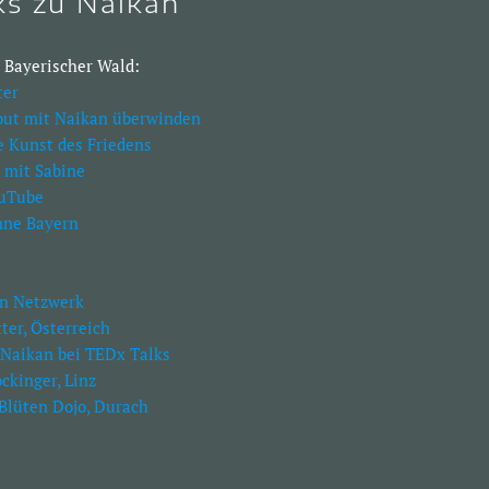
ks zu Naikan
 Bayerischer Wald:
ter
out mit Naikan überwinden
e Kunst des Friedens
 mit Sabine
ouTube
nne Bayern
an Netzwerk
ter, Österreich
 Naikan bei TEDx Talks
ckinger, Linz
Blüten Dojo, Durach